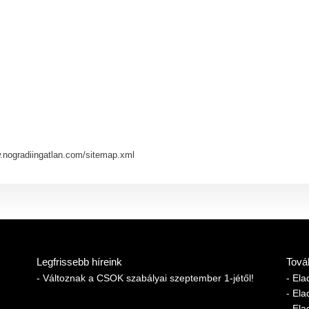
ww.nogradiingatlan.com/sitemap.xml
Legfrissebb híreink
Tová
- Változnak a CSOK szabályai szeptember 1-jétől!
- El
- El
- El