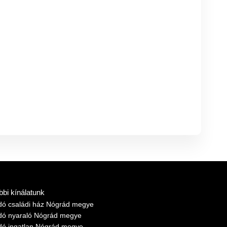
bbi kínálatunk
adó családi ház Nógrád megye
adó nyaraló Nógrád megye
adó ingatlan Nógrád megye