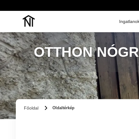
Ingatlano
OTTHON NÓG
Főoldal
Oldaltérkép