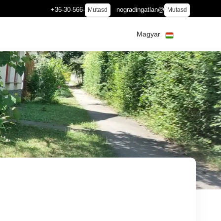
+36-30-566-
nogradingatlan@
Mutasd
Mutasd
Magyar