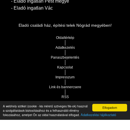
- Eladó ingatlan Pest megye
- Eladó ingatlan Vác
Eladó családi ház, építési telek Nógrád megyében!
Oldaltérkép
Adatkezelés
Panaszbejelentés
Kapcsolat
Impresszum
Link és bannercsere
RSS
A webhely sütiket (cookie - kis méretű szöveges file-ok) használ
Elfogadom
Vár-Köz Kft. - Ingatlan nyilvántartó, ügyviteli és
a szolgáltatások biztosításához és a felhasználói élmény
Copyright © 2021.
Adatkezelési tájékoztató
fokozásához, amelyet Ön az oldal használatával elfogad.
adminisztrációs szoftver