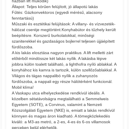
házban lift működik)
Állapot: Teljes körűen felújított, jó állapotú lakás
Fűtés: Gázkonvektoros (egyedi mérésű, alacsony
fenntartású)
Műszaki és esztétikai felújítások: A villany- és vízvezeték-
hálózat cseréje megtörtént.Konyhabútor és tűzhely került
beépítésre. Korszerű burkolatokkal, minőségi
szaniterekkel és gazdaságos bojlerrel teljesen újjáépített
fürdőszoba.
A kis lakás elosztása nagyon praktikus. A lift melletti zárt
előtérből mindössze két lakás nyílik. A lakásba lépve
jobbra külön toalett található, a lighthofra nyíló ablakkal. A
konyhához kis kamra is tartozik, külön szellőzőablakkal. A
Világos és tágas nappalibó nyílik a zuhanyozós
fürdőszoba, a nappali egy része hálótérként funkcionál.
Mobil klíma!
A Vaskapu utca elhelyezkedése rendkívül ideális. A
közelben sétatávolságra megtalálható a Semmelweis
Egyetem (SOTE), a Corvinus, valamint a Nemzeti
Közszolgálati Egyetem (NKE) is, emiatt a lakás rendkívül
könnyen és magas áron kiadható. A tömegközlekedés
kiváló: a M3-as metró, a 2-es, 4-es és 6-os villamosok
perceken belül elérhetők.