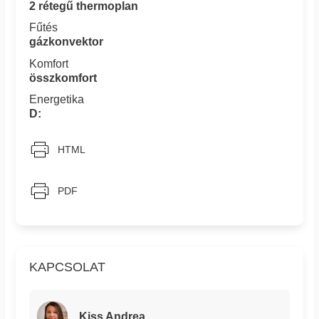
2 rétegű thermoplan
Fűtés
gázkonvektor
Komfort
összkomfort
Energetika
D:
HTML
PDF
KAPCSOLAT
Kiss Andrea