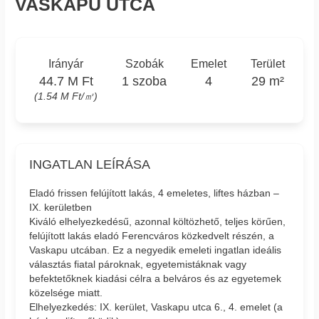
VASKAPU UTCA
Irányár
Szobák
Emelet
Terület
44.7 M Ft
1 szoba
4
29 m²
(1.54 M Ft/㎡)
INGATLAN LEÍRÁSA
Eladó frissen felújított lakás, 4 emeletes, liftes házban –
IX. kerületben
Kiváló elhelyezkedésű, azonnal költözhető, teljes körűen,
felújított lakás eladó Ferencváros közkedvelt részén, a
Vaskapu utcában. Ez a negyedik emeleti ingatlan ideális
választás fiatal pároknak, egyetemistáknak vagy
befektetőknek kiadási célra a belváros és az egyetemek
közelsége miatt.
Elhelyezkedés: IX. kerület, Vaskapu utca 6., 4. emelet (a